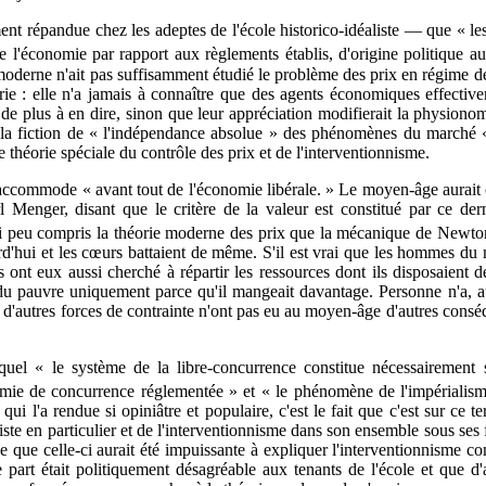
 répandue chez les adeptes de l'école historico-idéaliste — que « les aut
l'économie par rapport aux règlements établis, d'origine politique a
moderne n'ait pas suffisamment étudié le problème des prix en régime d
rie : elle n'a jamais à connaître que des agents économiques effectiv
en de plus à en dire, sinon que leur appréciation modifierait la physiono
a fiction de « l'indépendance absolue » des phénomènes du marché « 
e théorie spéciale du contrôle des prix et de l'interventionnisme.
s'accommode « avant tout de l'économie libérale. » Le moyen-âge aurait ét
l Menger, disant que le critère de la valeur est constitué par ce dern
i peu compris la théorie moderne des prix que la mécanique de Newto
ui et les cœurs battaient de même. S'il est vrai que les hommes du moy
s ont eux aussi cherché à répartir les ressources dont ils disposaient
ué du pauvre uniquement parce qu'il mangeait davantage. Personne n'a,
t d'autres forces de contrainte n'ont pas eu au moyen-âge d'autres consé
quel « le système de la libre-concurrence constitue nécessairement 
nomie de concurrence réglementée » et « le phénomène de l'impériali
qui l'a rendue si opiniâtre et populaire, c'est le fait que c'est sur ce
te en particulier et de l'interventionnisme dans son ensemble sous ses 
rce que celle-ci aurait été impuissante à expliquer l'interventionnisme 
part était politiquement désagréable aux tenants de l'école et que d'au