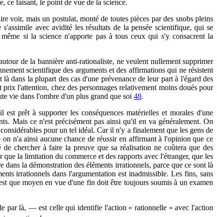
e, ce faisant, le point de vue de la science.
faire voir, mais un postulat, monté de toutes pièces par des snobs pleins
s'assimile avec avidité les résultats de la pensée scientifique, qui se
t même si la science n'apporte pas à tous ceux qui s'y consacrent la
autour de la bannière anti-rationaliste, ne veulent nullement supprimer
onnement scientifique des arguments et des affirmations qui ne résistent
agit là dans la plupart des cas d'une prévenance de leur part à l'égard des
 tout prix l'attention, chez des personnages relativement moins doués pour
toute vie dans l'ombre d'un plus grand que soi
48
.
'il est prêt à supporter les conséquences matérielles et morales d'une
ments. Mais ce n'est précisément pas ainsi qu'il en va généralement. On
 considérables pour un tel idéal. Car il n'y a finalement que les gens de
 on n'a ainsi aucune chance de réussir en affirmant à l'opinion que ce
é de chercher à faire la preuve que sa réalisation ne coûtera que des
r que la limitation du commerce et des rapports avec l'étranger, que les
re dans la démonstration des éléments irrationnels, parce que ce sont là
ents irrationnels dans l'argumentation est inadmissible. Les fins, sans
ui n'est que moyen en vue d'une fin doit être toujours soumis à un examen
ar là, — est celle qui identifie l'action « rationnelle » avec l'action