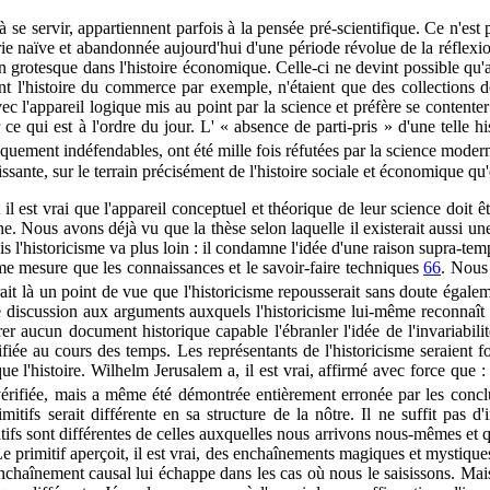
à se servir, appartiennent parfois à la pensée pré-scientifique. Ce n'est
orie naïve et abandonnée aujourd'hui d'une période révolue de la réflexi
çon grotesque dans l'histoire économique. Celle-ci ne devint possible qu'
nt l'histoire du commerce par exemple, n'étaient que des collections 
avec l'appareil logique mis au point par la science et préfère se conte
 ce qui est à l'ordre du jour. L' « absence de parti-pris » d'une telle hi
giquement indéfendables, ont été mille fois réfutées par la science mode
uissante, sur le terrain précisément
de l'histoire sociale et économique q
il est vrai que l'appareil conceptuel et théorique de leur science doit ê
ne. Nous avons déjà vu que la thèse selon laquelle il existerait aussi une 
 l'historicisme va plus loin : il condamne l'idée d'une raison supra-t
me mesure que les connaissances et le savoir-faire techniques
66
. Nous 
ait là un point de vue que l'historicisme repousserait sans doute égaleme
discussion aux arguments auxquels l'historicisme lui-même reconnaît la
er aucun document historique capable l'ébranler l'idée de l'invariabilit
ifiée au cours des temps. Les représentants de l'historicisme seraient f
ue l'histoire. Wilhelm Jerusalem a, il est vrai, affirmé avec force que 
é vérifiée, mais a même été démontrée entièrement erronée par les conc
itifs serait différente en sa structure de la nôtre. Il ne suffit pas d'
ifs sont différentes de celles auxquelles nous arrivons nous-mêmes et q
. Le primitif aperçoit, il est vrai, des enchaînements magiques et mysti
nchaînement causal lui échappe dans les cas où nous le saisissons. Mai