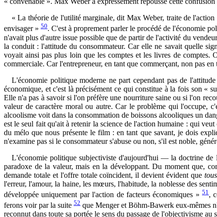
« convenable ». Max Weber a expressément repoussé cette confusion
« La théorie de l'utilité marginale, dit Max Weber, traite de l'acti
50
envisager »
. C'est à proprement parler le procédé de l'économie pol
n'avait plus d'autre issue possible que de partir de l'activité du vendeu
la conduit : l'attitude du consommateur. Car elle ne savait quelle sign
voyait ainsi pas plus loin que les comptes et les livres de comptes. O
commerciale. Car l'entrepreneur, en tant que commerçant, non pas en t
L'économie politique moderne ne part cependant pas de l'attitude
économique, et c'est là précisément ce qui constitue à la fois son « s
Elle n'a pas à savoir si l'on préfère une nourriture saine ou si l'on rec
valeur de caractère moral ou autre. Car le problème qui l'occupe, c'es
alcoolisme voit dans la consommation de boissons alcooliques un dang
est le seul fait qu'ait à retenir la science de l'action humaine : qui v
du mélo que nous présente le film : en tant que savant, je dois expliqu
n'examine pas si le consommateur s'abuse ou non, s'il est noble, génére
L'économie politique subjectiviste d'aujourd'hui — la doctrine de 
paradoxe de la valeur, mais en la développant. Du moment que, comm
demande totale et l'offre totale coïncident, il devient évident que
tous
l'erreur, l'amour, la haine, les mœurs, l'habitude, la noblesse des se
51
développée uniquement par l'action de facteurs économiques »
, 
52
ferons voir par la suite
que Menger et Böhm-Bawerk eux-mêmes n'ont pa
reconnut dans toute sa portée le sens du passage de l'objectivisme au 