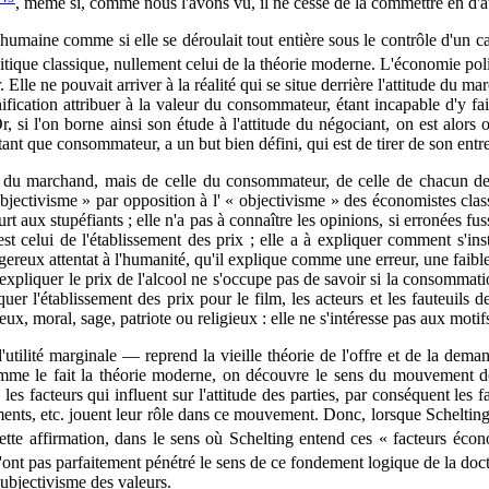
, même si, comme nous l'avons vu, il ne cesse de la commettre en d'a
on humaine comme si elle se déroulait tout entière sous le contrôle d'un
itique classique, nullement celui de la théorie moderne. L'économie poli
r. Elle ne pouvait arriver à la réalité qui se situe derrière l'attitude du 
ification attribuer à la valeur du consommateur, étant incapable d'y fai
r, si l'on borne ainsi son étude à l'attitude du négociant, on est alor
ant que consommateur, a un but bien défini, qui est de tirer de son en
 du marchand, mais de celle du consommateur, de celle de chacun de n
ubjectivisme » par opposition à l' « objectivisme » des économistes class
ourt aux stupéfiants ; elle n'a pas à connaître les opinions, si erronées f
t celui de l'établissement des prix ; elle a à expliquer comment s'insti
ereux attentat à l'humanité, qu'il explique comme une erreur, une faibl
eut expliquer le prix de l'alcool ne s'occupe pas de savoir si la consommat
er l'établissement des prix pour le film, les acteurs et les fauteuils d
ux, moral, sage, patriote ou religieux : elle ne s'intéresse pas aux moti
l'utilité marginale — reprend la vieille théorie de l'offre et de la de
e le fait la théorie moderne, on découvre le sens du mouvement des p
les facteurs qui influent sur l'attitude des parties, par conséquent les
ntiments, etc. jouent leur rôle dans ce mouvement. Donc, lorsque Scheltin
cette affirmation, dans le sens où Schelting entend ces « facteurs 
s parfaitement pénétré le sens de ce fondement logique de la doctrine 
subjectivisme des valeurs.