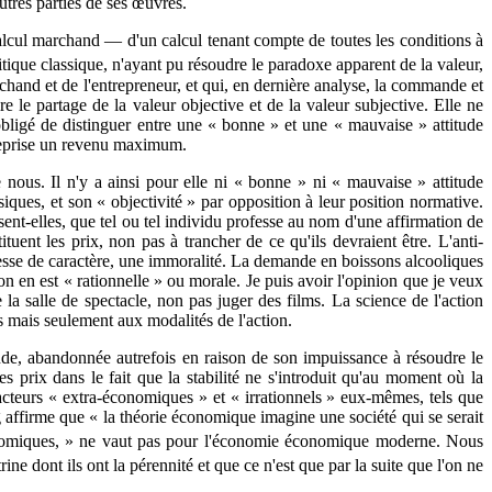
utres parties de ses œuvres.
 calcul marchand — d'un calcul tenant compte de toutes les conditions à
tique classique, n'ayant pu résoudre le paradoxe apparent de la valeur,
marchand et de l'entrepreneur, et qui, en dernière analyse, la commande et
re le partage de la valeur objective et de la valeur subjective. Elle ne
s obligé de distinguer entre une « bonne » et une « mauvaise » attitude
treprise un revenu maximum.
ous. Il n'y a ainsi pour elle ni « bonne » ni « mauvaise » attitude
iques, et son « objectivité » par opposition à leur position normative.
ussent-elles, que tel ou tel individu professe au nom d'une affirmation de
tuent les prix, non pas à trancher de ce qu'ils devraient être. L'anti-
esse de caractère, une immoralité. La demande en boissons alcooliques
ion en est « rationnelle » ou morale. Je puis avoir l'opinion que je veux
e la salle de spectacle, non pas juger des films. La science de l'action
fs mais seulement aux modalités de l'action.
mande, abandonnée autrefois en raison de son impuissance à résoudre le
rix dans le fait que la stabilité ne s'introduit qu'au moment où la
 facteurs « extra-économiques » et « irrationnels » eux-mêmes, tels que
g affirme que « la théorie économique imagine une société qui se serait
économiques, » ne vaut pas pour l'économie économique moderne. Nous
dont ils ont la pérennité et que ce n'est que par la suite que l'on ne