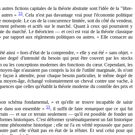
res fictions capitales de la théorie abstraite sont l'idée de la "libre-
53
u autres »
. Cela n'est pas davantage vrai pour l'économie politique
e monopole. Le cas de la concurrence limitée, soit du côté du vendeur,
ement présents et actifs sur le marché. Quant à ceux qui pourraient y
mie du marché. Le théoricien — et ceci est vrai de la théorie classique
par rapport aux règlements politiques ou autres. » Elle consacre au
é ainsi « hors d'état de la comprendre, » elle y eut été « sans objet. »
ier degré d'intensité du besoin qui peut être couvert par les stocks
n ou les conceptions modernes des fonctions du cœur. Cependant, les
en-âge n'auraient pas compris la loi de l'utilité marginale, ils n'ont
 de façon à attendre, pour chaque besoin particulier, le même degré de
 au moyen-âge, échangé volontairement un cheval contre une vache, à
quences que celles qu'établit la théorie moderne du contrôle des prix et
son schéma fondamental, » et qu'elle se trouve incapable de saisir
55
sme dans son ensemble »
, il suffit de faire remarquer que ce qui fut
 terrain — et sur ce terrain seulement — qu'il est possible de fonder un
formes historiques. C'est déformer systématiquement un fait historique
comme phénomène historique ; elle ne l'a en vérité repoussée que parce
tre part elle n'était pas en état de la réfuter. Et seul celui pour qui