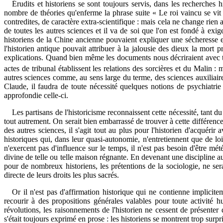
Érudits et historiens se sont toujours servis, dans les recherches
nombre de théories qu'enferme la phrase suite « Le roi vaincu se vit 
contredites, de caractère extra-scientifique : mais cela ne change rien 
de toutes les autres sciences et il va de soi que l'on est fondé à exig
historiens de la Chine ancienne pouvaient expliquer une sécheresse e
l'historien antique pouvait attribuer à la jalousie des dieux la mort
explications. Quand bien même les documents nous décriraient avec tou
actes de tribunal établissent les relations des sorcières et du Malin :
autres sciences comme, au sens large du terme, des sciences auxiliaires
Claude, il faudra de toute nécessité quelques notions de psychiatrie 
approfondie celle-ci.
Les partisans de l'historicisme reconnaissent cette nécessité, tant du
tout autrement. On serait bien embarrassé de trouver à cette différenc
des autres sciences, il s'agit tout au plus pour l'historien d'acquéri
historiques qui, dans leur quasi-autonomie, n'entretiennent que de 
n'exercent pas d'influence sur le temps, il n'est pas besoin d'être mé
divine de telle ou telle maison régnante. En devenant une discipline au
pour de nombreux historiens, les prétentions de la sociologie, ne ser
directe de leurs droits les plus sacrés.
Or il n'est pas d'affirmation historique qui ne contienne implicit
recourir à des propositions générales valables pour toute activité h
révolutions, les raisonnements de l'historien ne cessent de présenter
s'était toujours exprimé en prose : les historiens se montrent trop surpri