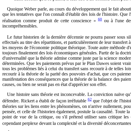
Quoique Weber parle, au cours du développement qui le fait aboutir 
que les tentatives que l'on connaît d'établir des lois de l'histoire. Que 
60
réalisation comme produit de cette conscience »
ou à l'une des
incompréhensibles.
Le futur historien de la dernière décennie ne pourra passer sous s
effectués au titre des répartitions, et particulièrement de leur transfert
les moyens de l'économie politique théorique. Toute autre méthode d'
toujours finalement des lois économiques générales. Partir de la doctr
d'universalité que la théorie admise comme juste par la science moderne
déterminées. Que les paiements prévus par le Plan Dawes soient vraimen
tous les problèmes liés à celui du transfert sans recourir à de telles 
recourir à la théorie de la parité des pouvoirs d'achat, que ces paie
manifestation des conséquences que la théorie de la balance des paiement
causes, ou bien ne serait pas en état d'apprécier son effet.
Une histoire sans théorie est inconcevable. La conviction naïve qu'i
62
défendre. Rickert a établi de façon irréfutable
que l'objet de l'hist
théories sur les liens entre les phénomènes, on n'arrive nullement, pour
pensée, et celle de l'historien également, postule la causalité. Toute l
point de vue de la critique, ou s'il prétend utiliser sans critique 
cependant perplexe devant la complexité et la diversité déconcertante