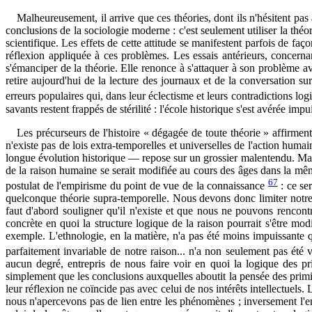
Malheureusement, il arrive que ces théories, dont ils n'hésitent pas 
conclusions de la sociologie moderne : c'est seulement utiliser la thé
scientifique. Les effets de cette attitude se manifestent parfois de fa
réflexion appliquée à ces problèmes. Les essais antérieurs, concerna
s'émanciper de la théorie. Elle renonce à s'attaquer à son problème 
retire aujourd'hui de la lecture des journaux et de la conversation sur
erreurs populaires qui, dans leur éclectisme et leurs contradictions lo
savants restent frappés de stérilité : l'école historique s'est avérée imp
Les précurseurs de l'histoire « dégagée de toute théorie » affirment 
n'existe pas de lois extra-temporelles et universelles de l'action humai
longue évolution historique — repose sur un grossier malentendu. Mais
de la raison humaine se serait modifiée au cours des âges dans la mê
67
postulat de l'empirisme du point de vue de la connaissance
: ce ser
quelconque théorie supra-temporelle. Nous devons donc limiter notre 
faut d'abord souligner qu'il n'existe et que nous ne pouvons rencontr
concrète en quoi la structure logique de la raison pourrait s'être mod
exemple. L'ethnologie, en la matière, n'a pas été moins impuissante q
parfaitement invariable de notre raison... n'a non seulement pas ét
aucun degré, entrepris de nous faire voir en quoi la logique des prim
simplement que les conclusions auxquelles aboutit la pensée des primit
leur réflexion ne coïncide pas avec celui de nos intérêts intellectuels
nous n'apercevons pas de lien entre les phénomènes ; inversement l'e