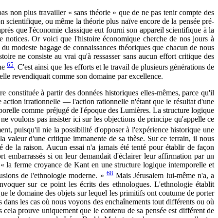
 pas non plus travailler « sans théorie » que de ne pas tenir compte des
on scientifique, ou même la théorie plus naïve encore de la pensée pré-
après que l'économie classique eut fourni son appareil scientifique à la
de notices. Or voici que l'histoire économique cherche de nos jours à
nter du modeste bagage de connaissances théoriques que chacun de nous
stoire ne consiste au vrai qu'à ressasser sans aucun effort critique des
65
rne
. C'est ainsi que les efforts et le travail de plusieurs générations de
u'elle revendiquait comme son domaine par excellence.
tre constituée à partir des données historiques elles-mêmes, parce qu'il
action irrationnelle — l'action rationnelle n'étant que le résultat d'une
emporelle comme préjugé de l'époque des Lumières. La structure logique
ne voulons pas insister ici sur les objections de principe qu'appelle ce
nt, puisqu'il nie la possibilité d'opposer à l'expérience historique une
 valeur d'une critique immanente de sa thèse. Sur ce terrain, il nous
é de la raison. Aucun essai n'a jamais été tenté pour établir de façon
ort embarrassés si on leur demandait d'éclairer leur affirmation par un
: « la ferme croyance de Kant en une structure logique intemporelle et
68
lusions de l'ethnologie moderne. »
Mais Jérusalem lui-même n'a, a
invoquer sur ce point les écrits des ethnologues. L'ethnologie établit
ue le domaine des objets sur lequel les primitifs ont coutume de porter
ques dans les cas où nous voyons des enchaînements tout différents ou où
s cela prouve uniquement que le contenu de sa pensée est différent de