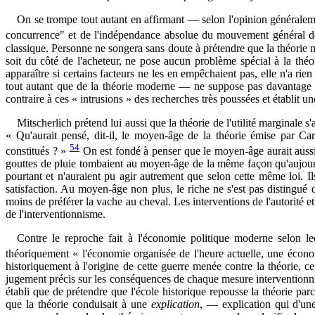
On se trompe tout autant en affirmant — selon l'opinion généralement
concurrence" et de l'indépendance absolue du mouvement général de 
classique. Personne ne songera sans doute à prétendre que la théorie 
soit du côté de l'acheteur, ne pose aucun problème spécial à la théo
apparaître si certains facteurs ne les en empêchaient pas, elle n'a ri
tout autant que de la théorie moderne — ne suppose pas davantage l
contraire à ces « intrusions » des recherches très poussées et établit un
Mitscherlich prétend lui aussi que la théorie de l'utilité marginale 
« Qu'aurait pensé, dit-il, le moyen-âge de la théorie émise par Car
54
constitués ? »
On est fondé à penser que le moyen-âge aurait auss
gouttes de pluie tombaient au moyen-âge de la même façon qu'aujourd'h
pourtant et n'auraient pu agir autrement que selon cette même loi. Il
satisfaction. Au moyen-âge non plus, le riche ne s'est pas disting
moins de préférer la vache au cheval. Les interventions de l'autorité e
de l'interventionnisme.
Contre le reproche fait à l'économie politique moderne selon le
théoriquement « l'économie organisée de l'heure actuelle, une éco
historiquement à l'origine de cette guerre menée contre la théorie, ce 
jugement précis sur les conséquences de chaque mesure interventionnis
établi que de prétendre que l'école historique repousse la théorie pa
que la théorie conduisait à une
explication
, — explication qui d'une 