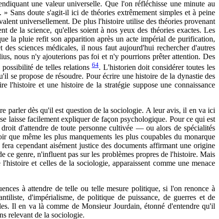
evendiquant une valeur universelle. Que l'on réfléchisse une minute au
 » Sans doute s'agit-il ici de théories extrêmement simples et à peine
valent universellement. De plus l'histoire utilise des théories provenant
sent de la science, qu'elles soient à nos yeux des théories exactes. Les
la pluie refit son apparition après un acte impérial de purification,
t des sciences médicales, il nous faut aujourd'hui rechercher d'autres
s, nous n'y ajouterions pas foi et n'y pourrions prêter attention. Des
64
possibilité de telles relations
. L'historien doit considérer toutes les
u'il se propose de résoudre. Pour écrire une histoire de la dynastie des
re l'histoire et une histoire de la stratégie suppose une connaissance
 parler dès qu'il est question de la sociologie. A leur avis, il en va ici
 se laisse facilement expliquer de façon psychologique. Pour ce qui est
n droit d'attendre de toute personne cultivée — ou alors de spécialités
 savoir que même les plus manquements les plus coupables du monarque
 on fera cependant aisément justice des documents affirmant une origine
e ce genre, n'influent pas sur les problèmes propres de l'histoire. Mais
e l'histoire et celles de la sociologie, apparaissent comme une menace
ences à attendre de telle ou telle mesure politique, si l'on renonce à
ntiliste, d'impérialisme, de politique de puissance, de guerres et de
rales. Il en va là comme de Monsieur Jourdain, étonné d'entendre qu'il
ons relevant de la sociologie.