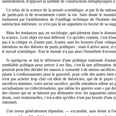
naturellement, d'opposer la subtilité de constructions métaphysiques à la
Ce refus de la science de la pensée scientifique, et par là du ration
de partis-pris et de ressentiment contre la vie. Sans doute le mondain
traduisent par l'amélioration de l'outillage technique de l'homme d
satisfaction intérieure, ce n'est pas là un argument en faveur de sa sup
Mais les tendances qui, en sociologie, spécialement dans le domaine
la science. Leur objet est tout différent. Ce qu'elles veulent, c'est d
pas à la critique et, d'autre part, écarter, sans les honorer d'une critiq
intentions ou des théories de partis politiques ; mais il arrive aussi, e
le travail scientifique. Tout le monde n'a pas alors l'honnêteté d'avoue
Si quelqu'un se fait le défenseur d'une politique nationale d'auta
semblable politique pour arriver à ses fins, c'est là une affirmation 
pourrait peut-être décider les masses à consentir à de menus sacrifices 
plume à s'enthousiasmer pour la pauvreté, pour celle des autres bien 
n'est pas acheter trop cher cet idéal de théoricien, que de le payer
sacrifices minimes, voire aucun sacrifice, qu'elle entraînera même un p
socialisations ou collectivisations, que même les guerres sont « par de
des choses qui ne se laissent pas démontrer avec les arguments rationn
doute, sont irrationnelles, c'est-à-dire qu'elles n'ont pas besoin d'une
rationnel.
Une erreur généralement répandue, — excusable, sans doute si l'on ti