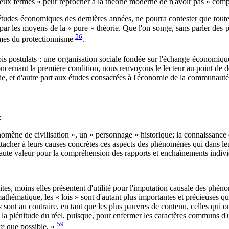
eux fermés » peur reprocher à la théorie moderne de n'avoir pas « compr
études économiques des dernières années, ne pourra contester que toute
t par les moyens de la « pure » théorie. Que l'on songe, sans parler de
56
èmes du protectionnisme
.
is postulats : une organisation sociale fondée sur l'échange économique
oncernant la première condition, nous renvoyons le lecteur au point de dé
, et d'autre part aux études consacrées à l'économie de la communauté 
:
omène de civilisation », un « personnage » historique; la connaissance d
attacher à leurs causes concrètes ces aspects des phénomènes qui dans leur
e haute valeur pour la compréhension des rapports et enchaînements indiv
traites, moins elles présentent d'utilité pour l'imputation causale des phé
athématique, les « lois » sont d'autant plus importantes et précieuses qu
s
sont au contraire, en tant que les plus pauvres de contenu, celles qui on
la plénitude du réel, puisque, pour enfermer les caractères communs d
59
re
que possible. »