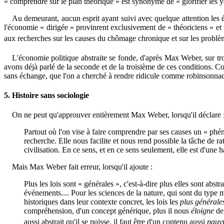
« comprendre sur le plan théorique » est synonyme de « glorifier les y
Au demeurant, aucun esprit ayant suivi avec quelque attention les 
l'économie « dirigée » provinrent exclusivement de « théoriciens » e
aux recherches sur les causes du chômage chronique et sur les probl
L'économie politique abstraite se fonde, d'après Max Weber, sur tro
avons déjà parlé de la seconde et de la troisième de ces conditions. C
sans échange, que l'on a cherché à rendre ridicule comme robinsonnade
5. Histoire sans sociologie
On ne peut qu'approuver entièrement Max Weber, lorsqu'il déclare 
Partout où l'on vise à faire comprendre par ses causes un « phén
recherche. Elle nous facilite et nous rend possible la tâche de r
civilisation. En ce sens, et en ce sens seulement, elle est d'un
Mais Max Weber fait erreur, lorsqu'il ajoute :
Plus les lois sont « générales », c'est-à-dire plus elles sont abs
événements.... Pour les sciences de la nature, qui sont du type m
historiques dans leur contexte concret, les lois les
plus générale
compréhension, d'un concept générique, plus il nous
éloigne
de 
aussi abstrait qu'il se puisse, il faut être d'un contenu aussi
pauv