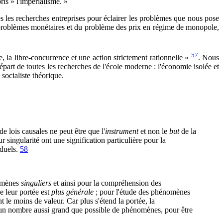
is » l'impérialisme. »
s les recherches entreprises pour éclairer les problèmes que nous pose
s problèmes monétaires et du problème des prix en régime de monopole,
57
, la libre-concurrence et une action strictement rationnelle »
. Nous
part de toutes les recherches de l'école moderne : l'économie isolée et
socialiste théorique.
e lois causales ne peut être que l'
instrument
et non le
but
de la
 singularité ont une signification particulière pour la
iduels.
58
nomènes
singuliers
et ainsi pour la compréhension des
e leur portée est
plus générale
; pour l'étude des phénomènes
t le moins de valeur. Car plus s'étend la portée, la
'un nombre aussi grand que possible de phénomènes, pour être