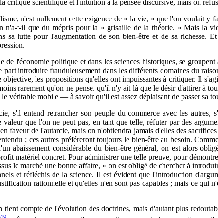
 critique scientifique et l'intuition à la pensée discursive, mais on refus
alisme, n'est nullement cette exigence de « la vie, » que l'on voulait y 
 n'a-t-il que du mépris pour la « grisaille de la théorie. » Mais la vie 
ans sa lutte pour l'augmentation de son bien-être et de sa richesse. E
pression.
 de l'économie politique et dans les sciences historiques, se groupent 
'une part introduire frauduleusement dans les différents domaines du rais
ue objective, les propositions qu'elles ont impuissantes à critiquer. Il s'
t moins rarement qu'on ne pense, qu'il n'y ait là que le désir d'attirer à
r le véritable mobile — à savoir qu'il est assez déplaisant de passer sa 
rcie, s'il entend retrancher son peuple du commerce avec les autres, s
de valeur que l'on ne peut pas, en tant que telle, réfuter par des argu
en faveur de l'autarcie, mais on n'obtiendra jamais d'elles des sacrifices
entendu ; ces autres préféreront toujours le bien-être au besoin. Comme
 d'un abaissement considérable du bien-être général, on est alors oblig
rofit matériel concret. Pour administrer une telle preuve, pour démontre
ssus le marché une bonne affaire, » on est obligé de chercher à introdui
els et réfléchis de la science. Il est évident que l'introduction d'argum
 justification rationnelle et qu'elles n'en sont pas capables ; mais ce q
ent compte de l'évolution des doctrines, mais d'autant plus redoutable p
49