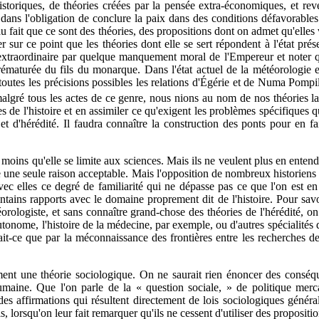
 historiques, de théories créées par la pensée extra-économiques, et r
dans l'obligation de conclure la paix dans des conditions défavorables.
au fait que ce sont des théories, des propositions dont on admet qu'elles 
er sur ce point que les théories dont elle se sert répondent à l'état pré
xtraordinaire par quelque manquement moral de l'Empereur et noter que 
 prématurée du fils du monarque. Dans l'état actuel de la météorologie e
tes les précisions possibles les relations d'Égérie et de Numa Pompiliu
 malgré tous les actes de ce genre, nous nions au nom de nos théories la 
 de l'histoire et en assimiler ce qu'exigent les problèmes spécifiques q
et d'hérédité. Il faudra connaître la construction des ponts pour en fai
 moins qu'elle se limite aux sciences. Mais ils ne veulent plus en entendre
e une seule raison acceptable. Mais l'opposition de nombreux historiens
r avec elles ce degré de familiarité qui ne dépasse pas ce que l'on est e
lointains rapports avec le domaine proprement dit de l'histoire. Pour
téorologiste, et sans connaître grand-chose des théories de l'hérédité,
tonome, l'histoire de la médecine, par exemple, ou d'autres spécialités d
ait-ce que par la méconnaissance des frontières entre les recherches d
ement une théorie sociologique. On ne saurait rien énoncer des conséqu
umaine. Que l'on parle de la « question sociale, » de politique merca
 des affirmations qui résultent directement de lois sociologiques géné
s, lorsqu'on leur fait remarquer qu'ils ne cessent d'utiliser des propositi