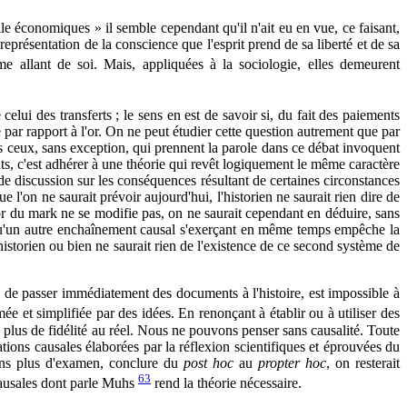
le économiques » il semble cependant qu'il n'ait eu en vue, ce faisant,
a représentation de la conscience que l'esprit prend de sa liberté et de sa
e allant de soi. Mais, appliquées à la sociologie, elles demeurent
elui des transferts ; le sens en est de savoir si, du fait des paiements
ité par rapport à l'or. On ne peut étudier cette question autrement que par
 ceux, sans exception, qui prennent la parole dans ce débat invoquent
ts, c'est adhérer à une théorie qui revêt logiquement le même caractère
 de discussion sur les conséquences résultant de certaines circonstances
'on ne saurait prévoir aujourd'hui, l'historien ne saurait rien dire de
r-or du mark ne se modifie pas, on ne saurait cependant en déduire, sans
re qu'un autre enchaînement causal s'exerçant en même temps empêche la
'historien ou bien ne saurait rien de l'existence de ce second système de
n, de passer immédiatement des documents à l'histoire, est impossible à
ée et simplifiée par des idées. En renonçant à établir ou à utiliser des
ec plus de fidélité au réel. Nous ne pouvons penser sans causalité. Toute
cations causales élaborées par la réflexion scientifiques et éprouvées du
 sans plus d'examen, conclure du
post hoc
au
propter hoc
, on resterait
63
causales dont parle Muhs
rend la théorie nécessaire.