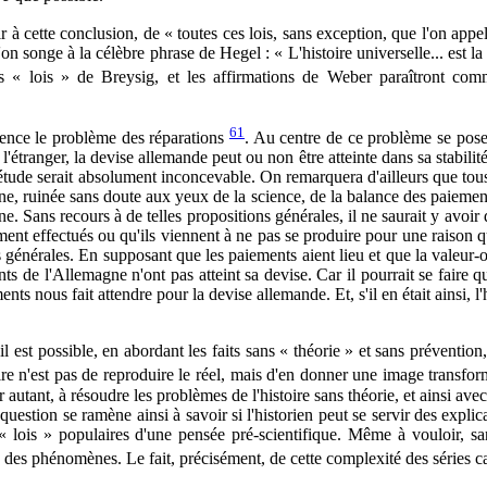
à cette conclusion, de « toutes ces lois, sans exception, que l'on appel
l'on songe à la célèbre phrase de Hegel : « L'histoire universelle... est l
 « lois » de Breysig, et les affirmations de Weber paraîtront comm
61
ilence le problème des réparations
. Au centre de ce problème se pose c
 à l'étranger, la devise allemande peut ou non être atteinte dans sa stabil
étude serait absolument inconcevable. On remarquera d'ailleurs que tous
ine, ruinée sans doute aux yeux de la science, de la balance des paiemen
. Sans recours à de telles propositions générales, il ne saurait y avoir
t effectués ou qu'ils viennent à ne pas se produire pour une raison que l
lois générales. En supposant que les paiements aient lieu et que la valeu
ments de l'Allemagne n'ont pas atteint sa devise. Car il pourrait se fai
s nous fait attendre pour la devise allemande. Et, s'il en était ainsi, l
l est possible, en abordant les faits sans « théorie » et sans préventio
oire n'est pas de reproduire le réel, mais d'en donner une image transform
 autant, à résoudre les problèmes de l'histoire sans théorie, et ainsi av
a question se ramène ainsi à savoir si l'historien peut se servir des expli
les « lois » populaires d'une pensée pré-scientifique. Même à vouloir,
s des phénomènes. Le fait, précisément, de cette complexité des séries 