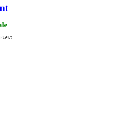
nt
ale
s (1947)