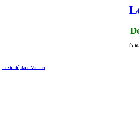
L
De
Édit
Texte déplacé.Voir ici
.