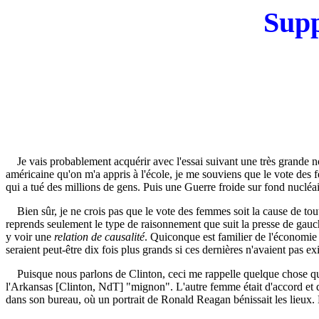
Supp
Je vais probablement acquérir avec l'essai suivant une très grande n
américaine qu'on m'a appris à l'école, je me souviens que le vote de
qui a tué des millions de gens. Puis une Guerre froide sur fond nucléair
Bien sûr, je ne crois pas que le vote des femmes soit la cause de tou
reprends seulement le type de raisonnement que suit la presse de gau
y voir une
relation de causalité
. Quiconque est familier de l'économie
seraient peut-être dix fois plus grands si ces dernières n'avaient pas exi
Puisque nous parlons de Clinton, ceci me rappelle quelque chose que
l'Arkansas [Clinton, NdT] "mignon". L'autre femme était d'accord et dis
dans son bureau, où un portrait de Ronald Reagan bénissait les lieux. 