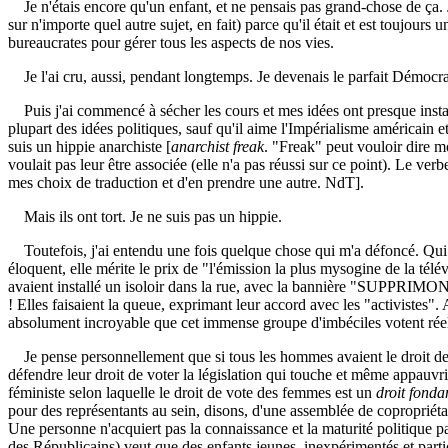
Je n'étais encore qu'un enfant, et ne pensais pas grand-chose de ça.
sur n'importe quel autre sujet, en fait) parce qu'il était et est toujou
bureaucrates pour gérer tous les aspects de nos vies.
Je l'ai cru, aussi, pendant longtemps. Je devenais le parfait Démocra
Puis j'ai commencé à sécher les cours et mes idées ont presque inst
plupart des idées politiques, sauf qu'il aime l'Impérialisme américain 
suis un hippie anarchiste [
anarchist freak
. "Freak" peut vouloir dire m
voulait pas leur être associée (elle n'a pas réussi sur ce point). Le ver
mes choix de traduction et d'en prendre une autre. NdT].
Mais ils ont tort. Je ne suis pas un hippie.
Toutefois, j'ai entendu une fois quelque chose qui m'a défoncé. Qui
éloquent, elle mérite le prix de "l'émission la plus mysogine de la télé
avaient installé un isoloir dans la rue, avec la bannière "SUPPRI
! Elles faisaient la queue, exprimant leur accord avec les "activistes". 
absolument incroyable que cet immense groupe d'imbéciles votent réel
Je pense personnellement que si tous les hommes avaient le droit de 
défendre leur droit de voter la législation qui touche et même appauvr
féministe selon laquelle le droit de vote des femmes est un
droit fond
pour des représentants au sein, disons, d'une assemblée de copropriétai
Une personne n'acquiert pas la connaissance et la maturité politique par
des Républicains) veut que des enfants jeunes, inexpérimentés et part