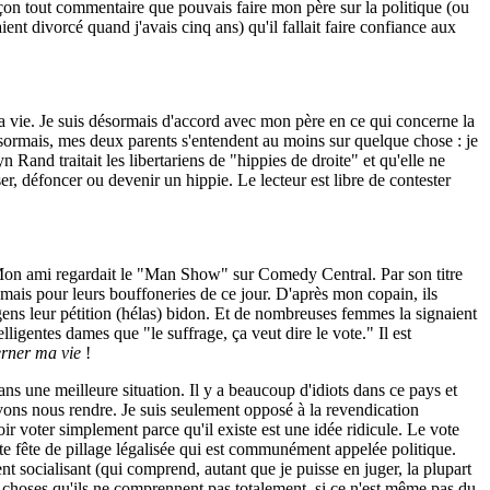
pçon tout commentaire que pouvais faire mon père sur la politique (ou
ient divorcé quand j'avais cinq ans) qu'il fallait faire confiance aux
la vie. Je suis désormais d'accord avec mon père en ce qui concerne la
Désormais, mes deux parents s'entendent au moins sur quelque chose : je
and traitait les libertariens de "hippies de droite" et qu'elle ne
ser, défoncer ou devenir un hippie. Le lecteur est libre de contester
e. Mon ami regardait le "Man Show" sur Comedy Central. Par son titre
jamais pour leurs bouffoneries de ce jour. D'après mon copain, ils
 leur pétition (hélas) bidon. Et de nombreuses femmes la signaient
lligentes dames que "le suffrage, ça veut dire le vote." Il est
rner ma vie
!
ns une meilleure situation. Il y a beaucoup d'idiots dans ce pays et
uvons nous rendre. Je suis seulement opposé à la revendication
voter simplement parce qu'il existe est une idée ridicule. Le vote
ette fête de pillage légalisée qui est communément appelée politique.
nt socialisant (qui comprend, autant que je puisse en juger, la plupart
 choses qu'ils ne comprennent pas totalement, si ce n'est même pas du