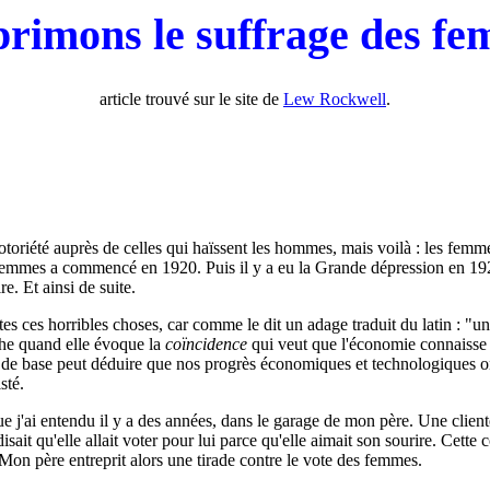
rimons le suffrage des f
article trouvé sur le site de
Lew Rockwell
.
otoriété auprès de celles qui haïssent les hommes, mais voilà : les femme
s femmes a commencé en 1920. Puis il y a eu la Grande dépression en 1
e. Et ainsi de suite.
tes ces horribles choses, car comme le dit un adage traduit du latin : "u
che quand elle évoque la
coïncidence
qui veut que l'économie connaisse u
 de base peut déduire que nos progrès économiques et technologiques o
sté.
 j'ai entendu il y a des années, dans le garage de mon père. Une client
ait qu'elle allait voter pour lui parce qu'elle aimait son sourire. Cette
Mon père entreprit alors une tirade contre le vote des femmes.