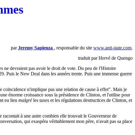
emmes
par
Jeremy Sapienza
, responsable du site
www.anti-state.com
.
traduit par Hervé de Quengo
s ne devraient pas avoir le droit de vote. Du peu de l'Histoire
929. Puis le New Deal dans les années trente. Puis une immense guerre
ne coïncidence n'implique pas une relation de cause à effet". Mais je
ne énorme croissance sous la présidence de Clinton, et l'utilise pour
nt eu lieu
malgré
les taxes et les régulations destructices de Clinton, et
e racontait à une autre combien elle trouvait le Gouverneur de
 conversation, qui exaspéra véritablement mon père, n'avait pas sa place