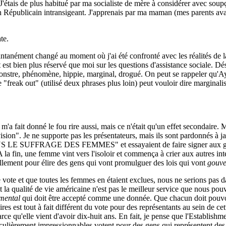
 J'étais de plus habitué par ma socialiste de mère à considérer avec sou
rs un Républicain intransigeant. J'apprenais par ma maman (mes parents ava
te.
antanément changé au moment où j'ai été confronté avec les réalités de 
et est bien plus réservé que moi sur les questions d'assistance sociale. 
onstre, phénomène, hippie, marginal, drogué. On peut se rappeler qu'Ayn R
be "freak out" (utilisé deux phrases plus loin) peut vouloir dire marginali
 m'a fait donné le fou rire aussi, mais ce n'était qu'un effet secondair
vision". Je ne supporte pas les présentateurs, mais ils sont pardonnés à 
MONS LE SUFFRAGE DES FEMMES" et essayaient de faire signer aux gens
A la fin, une femme vint vers l'isoloir et commença à crier aux autres inte
lement pour élire des gens qui vont promulguer des lois qui vont
gouve
vote et que toutes les femmes en étaient exclues, nous ne serions pas da
it la qualité de vie américaine n'est pas le meilleur service que nous po
amental
qui doit être accepté comme une donnée. Que chacun doit pouvoir 
res est tout à fait différent du vote pour des représentants au sein de c
ce qu'elle vient d'avoir dix-huit ans. En fait, je pense que l'Establishme
iculièrement impressionnables votent pour des gens qui représentent des