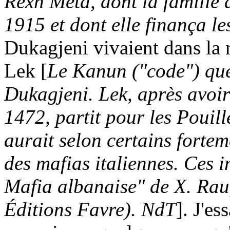
Rexh Meta, dont la famille a
1915 et dont elle finança l
Dukagjeni vivaient dans la
Lek [
Le Kanun ("code") qu
Dukagjeni. Lek, après avoi
1472, partit pour les Pouil
aurait selon certains forte
des mafias italiennes. Ces i
Mafia albanaise" de X. Rau
Éditions Favre). NdT
]. J'e